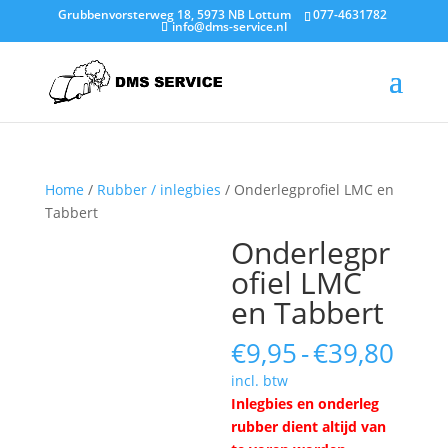
Grubbenvorsterweg 18, 5973 NB Lottum
077-4631782
info@dms-service.nl
Home
/
Rubber / inlegbies
/ Onderlegprofiel LMC en
Tabbert
Onderlegpr
ofiel LMC
en Tabbert
Prij
€
9,95
-
€
39,80
€9,9
incl. btw
tot
Inlegbies en onderleg
€39,
rubber dient altijd van