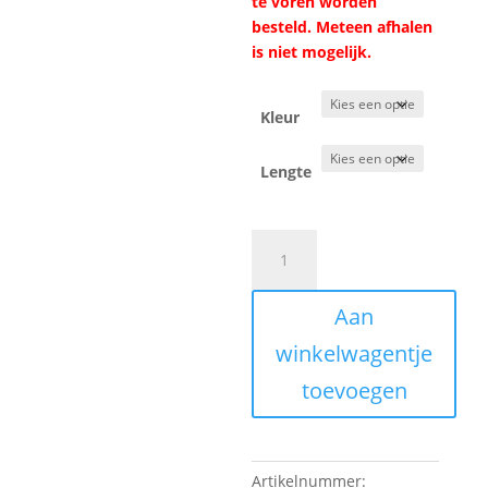
te voren worden
besteld. Meteen afhalen
is niet mogelijk.
Kleur
Lengte
Onderlegprofiel
LMC
en
Aan
Tabbert
aantal
winkelwagentje
toevoegen
Artikelnummer: