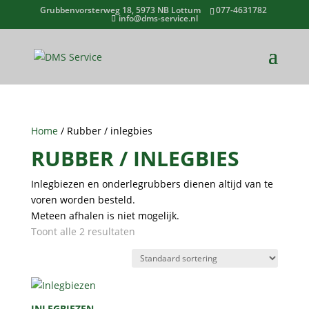
Grubbenvorsterweg 18, 5973 NB Lottum
077-4631782
info@dms-service.nl
Home
/ Rubber / inlegbies
RUBBER / INLEGBIES
Inlegbiezen en onderlegrubbers dienen altijd van te
voren worden besteld.
Meteen afhalen is niet mogelijk.
Toont alle 2 resultaten
INLEGBIEZEN