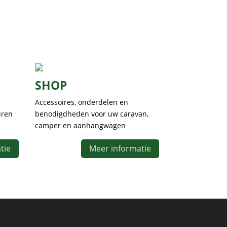
N
SHOP
Accessoires, onderdelen en
uren
benodigdheden voor uw caravan,
camper en aanhangwagen
tie
Meer informatie