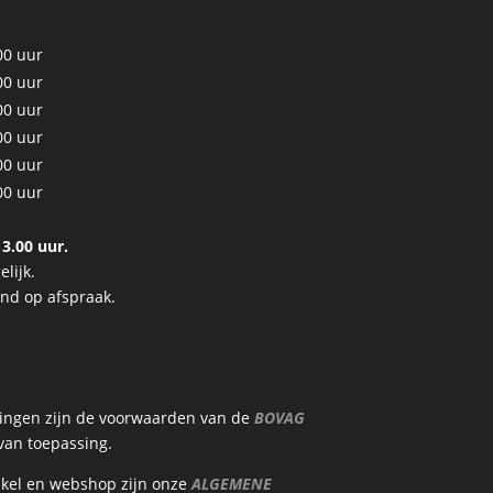
00 uur
00 uur
00 uur
00 uur
00 uur
00 uur
3.00 uur.
lijk.
end op afspraak.
ringen zijn de voorwaarden van de
BOVAG
an toepassing.
nkel en webshop zijn onze
ALGEMENE