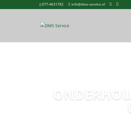
077-4631782
info@dms-service.nl
ONDERHOUD