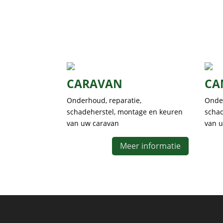
CARAVAN
CA
Onderhoud, reparatie,
Onder
schadeherstel, montage en keuren
schad
van uw caravan
van 
Meer informatie