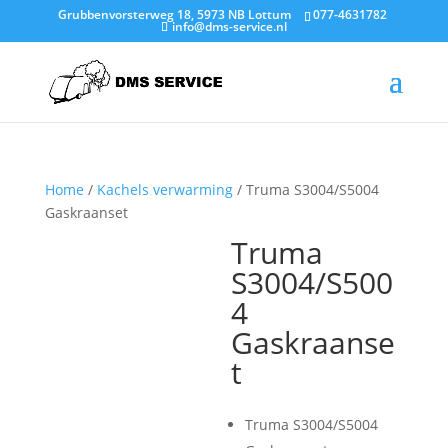
Grubbenvorsterweg 18, 5973 NB Lottum
077-4631782
info@dms-service.nl
Home
/
Kachels verwarming
/ Truma S3004/S5004
Gaskraanset
Truma
S3004/S500
4
Gaskraanse
t
Truma S3004/S5004