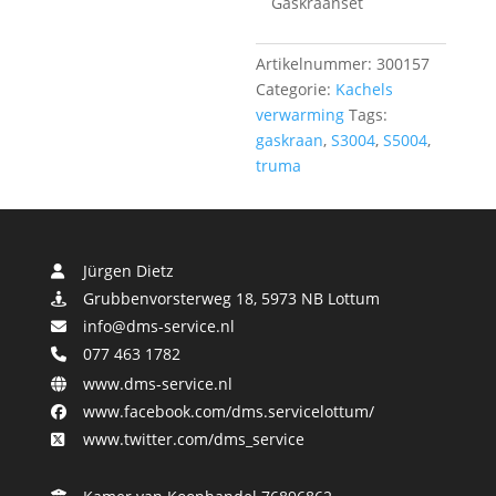
Gaskraanset
Artikelnummer:
300157
Categorie:
Kachels
verwarming
Tags:
gaskraan
,
S3004
,
S5004
,
truma
Jürgen Dietz
Grubbenvorsterweg 18, 5973 NB Lottum
info@dms-service.nl
077 463 1782
www.dms-service.nl
www.facebook.com/dms.servicelottum/
www.twitter.com/dms_service