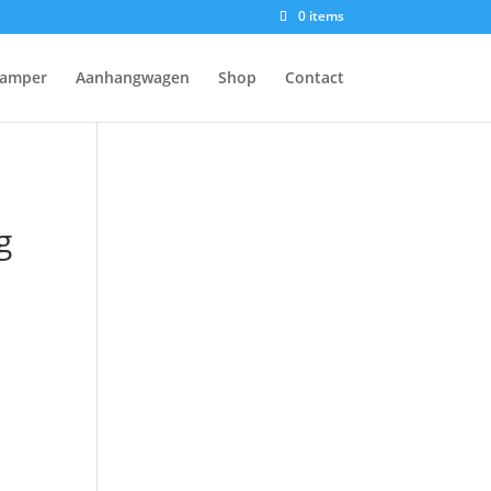
0 items
amper
Aanhangwagen
Shop
Contact
g