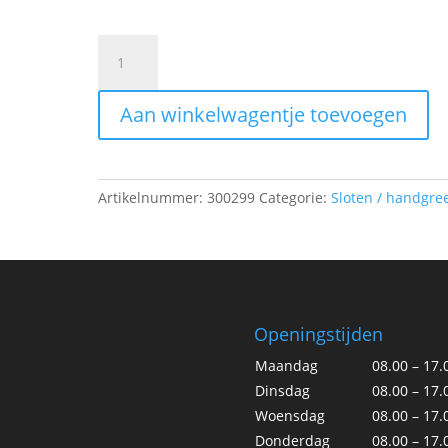
Fawo
Deurvangers
2-
Aan winkelwagentje toevoegen
delig
universeel
aantal
Artikelnummer:
300299
Categorie:
Sloten / handgre
Openingstijden
Maandag
08.00 – 17.
Dinsdag
08.00 – 17.
Woensdag
08.00 – 17.
Donderdag
08.00 – 17.