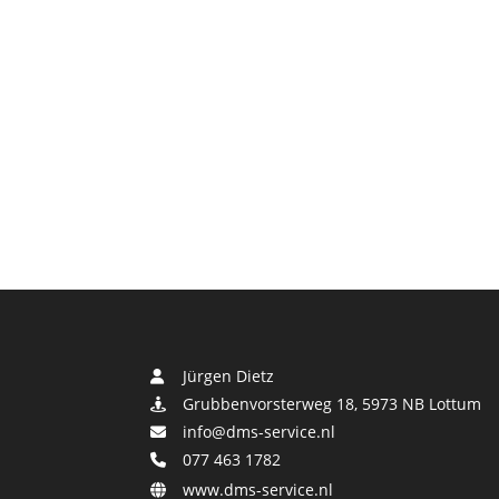
Jürgen Dietz
Grubbenvorsterweg 18, 5973 NB Lottum
info@dms-service.nl
077 463 1782
www.dms-service.nl