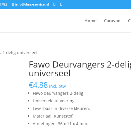
1782
info@dms-service.nl
Home
Caravan
C
 2-delig universeel
Fawo Deurvangers 2-deli
universeel
€
4,88
incl. btw
Fawo deurvangers 2-delig.
Universele uitvoering.
Leverbaar in diverse kleuren.
Materiaal: Kunststof
Afmetingen: 36 x 11 x 4 mm.