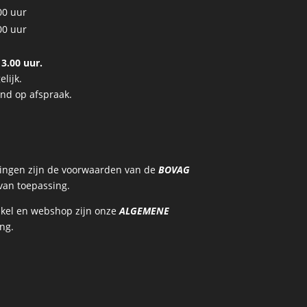
00 uur
00 uur
3.00 uur.
lijk.
end op afspraak.
ringen zijn de voorwaarden van de
BOVAG
an toepassing.
nkel en webshop zijn onze
ALGEMENE
ng.