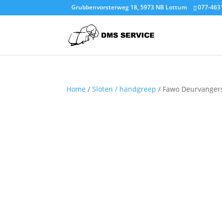
Grubbenvorsterweg 18, 5973 NB Lottum
077-463
Home
/
Sloten / handgreep
/ Fawo Deurvangers