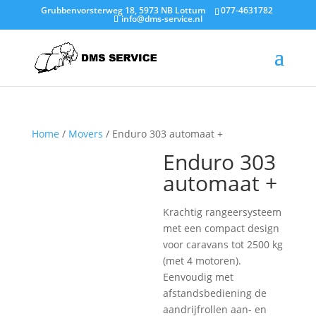
Grubbenvorsterweg 18, 5973 NB Lottum
077-4631782
info@dms-service.nl
Home
/
Movers
/ Enduro 303 automaat +
Enduro 303
automaat +
Krachtig rangeersysteem
met een compact design
voor caravans tot 2500 kg
(met 4 motoren).
Eenvoudig met
afstandsbediening de
aandrijfrollen aan- en