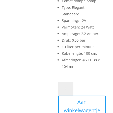
Comet dompelpomp
Type: Elegant
Standaard
Spanning: 12V
Vermogen: 24 Watt
Amperage: 2,2 Ampere
Druk: 0,55 bar
10 liter per minuut
Kabellengte: 100 cm.
Afmetingen ⌀ x H 38 x
104 mm.
Comet
Dompelpomp
Elegant
Aan
8L
/
winkelwagentje