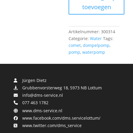
0,55
toevoegen
Bar
aantal
Artikelnummer:
300314
Categorie:
Water
Tags:
comet
,
dompelpomp
,
pomp
,
waterpomp
Jürgen Dietz
Grubbenvorsterweg 18, 5973 NB Lottum
info@dms-service.nl
077 463 1782
www.dms-service.nl
www.facebook.com/dms.servicelottum/
www.twitter.com/dms_service