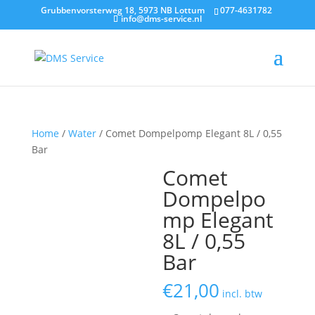
Grubbenvorsterweg 18, 5973 NB Lottum
077-4631782
info@dms-service.nl
Home
/
Water
/ Comet Dompelpomp Elegant 8L / 0,55
Bar
Comet
Dompelpo
mp Elegant
8L / 0,55
Bar
€
21,00
incl. btw