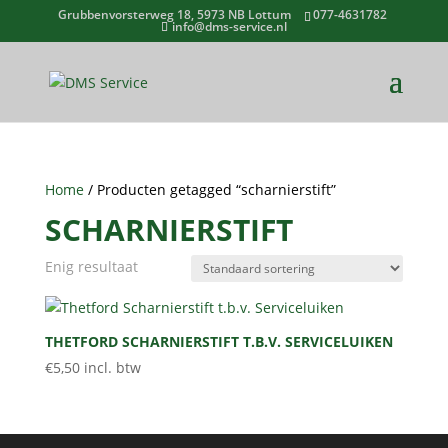
Grubbenvorsterweg 18, 5973 NB Lottum
077-4631782
info@dms-service.nl
Home
/ Producten getagged “scharnierstift”
SCHARNIERSTIFT
Enig resultaat
THETFORD SCHARNIERSTIFT T.B.V. SERVICELUIKEN
€
5,50
incl. btw