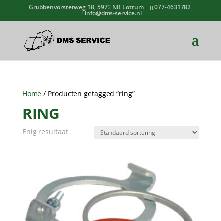
Grubbenvorsterweg 18, 5973 NB Lottum
077-4631782
info@dms-service.nl
Home
/ Producten getagged “ring”
RING
Enig resultaat