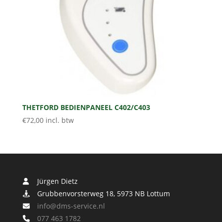
THETFORD BEDIENPANEEL C402/C403
€
72,00
incl. btw
Jürgen Dietz
Grubbenvorsterweg 18, 5973 NB Lottum
info@dms-service.nl
077 463 1782