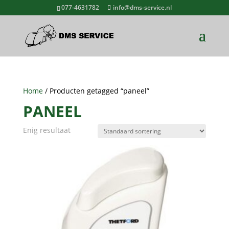
077-4631782
info@dms-service.nl
Home
/ Producten getagged “paneel”
PANEEL
Enig resultaat