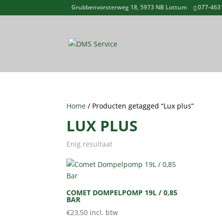
Grubbenvorsterweg 18, 5973 NB Lottum
077-463
Home
/ Producten getagged “Lux plus”
LUX PLUS
Enig resultaat
COMET DOMPELPOMP 19L / 0,85
BAR
€
23,50
incl. btw