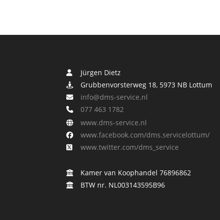
Jürgen Dietz
Grubbenvorsterweg 18, 5973 NB Lottum
info@dms-service.nl
077 463 1782
www.dms-service.nl
www.facebook.com/dms.servicelottum/
www.twitter.com/dms_service
Kamer van Koophandel 76896862
BTW nr. NL003143595B96