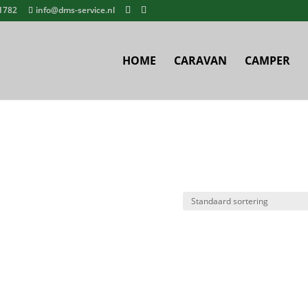
1782
info@dms-service.nl
HOME
CARAVAN
CAMPER