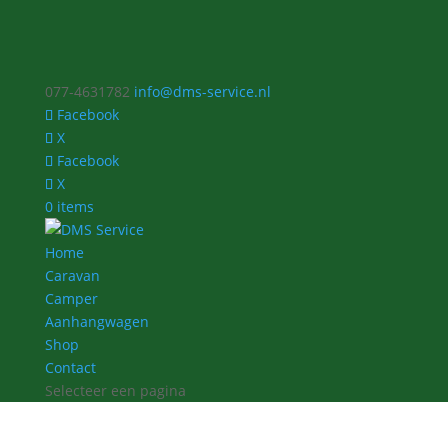
077-4631782
info@dms-service.nl
Facebook
X
Facebook
X
0 items
Home
Caravan
Camper
Aanhangwagen
Shop
Contact
Selecteer een pagina