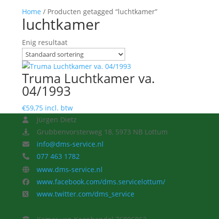
Home
/ Producten getagged “luchtkamer”
luchtkamer
Enig resultaat
Truma Luchtkamer va.
04/1993
€
59,75
incl. btw
Jürgen Dietz
Grubbenvorsterweg 18, 5973 NB Lottum
info@dms-service.nl
077 463 1782
www.dms-service.nl
www.facebook.com/dms.servicelottum/
www.twitter.com/dms_service