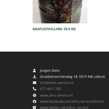
GASFLESVULLING 10.5 KG
Jürgen Dietz
Grubbenvorsterweg 18, 5973 NB Lottum
info@dms-service.nl
077 463 1782
www.dms-service.nl
www.facebook.com/dms.servicelottum/
www.twitter.com/dms_service