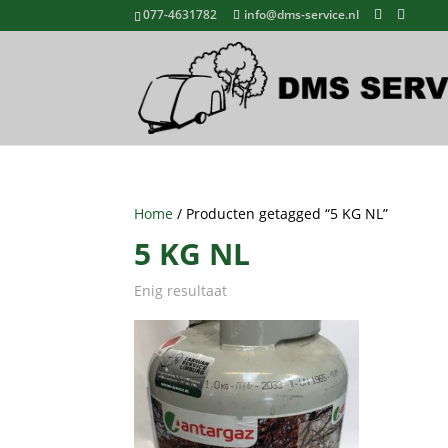
077-4631782
info@dms-service.nl
Home
/ Producten getagged “5 KG NL”
5 KG NL
Enig resultaat