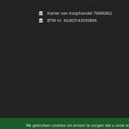
Kamer van Koophandel 76896862
BTW nr. NL003143595B96
We gebruiken cookies om ervoor te zorgen dat u onze web