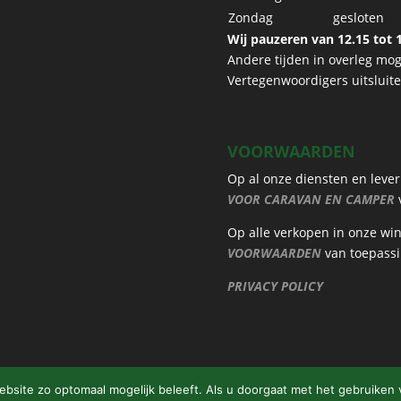
Zondag
gesloten
Wij pauzeren van 12.15 tot 1
Andere tijden in overleg moge
Vertegenwoordigers uitsluit
VOORWAARDEN
Op al onze diensten en leve
VOOR CARAVAN EN CAMPER
v
Op alle verkopen in onze wi
VOORWAARDEN
van toepassi
PRIVACY POLICY
site zo optomaal mogelijk beleeft. Als u doorgaat met het gebruiken 