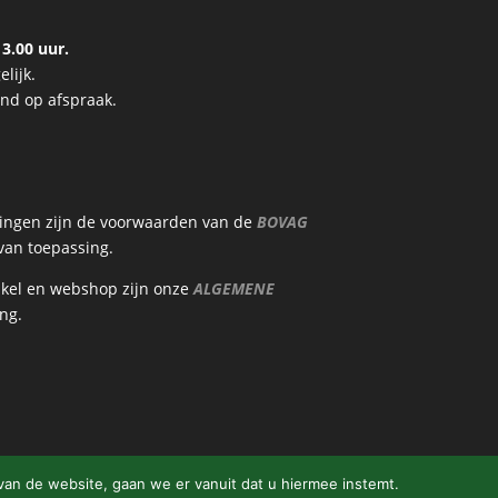
3.00 uur.
lijk.
end op afspraak.
ringen zijn de voorwaarden van de
BOVAG
an toepassing.
nkel en webshop zijn onze
ALGEMENE
ng.
van de website, gaan we er vanuit dat u hiermee instemt.